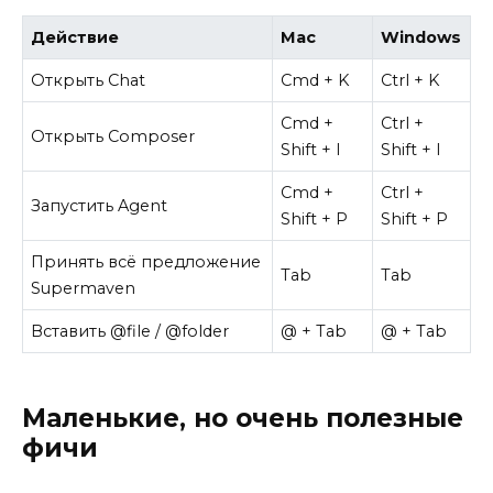
Действие
Mac
Windows
Открыть Chat
Cmd + K
Ctrl + K
Cmd +
Ctrl +
Открыть Composer
Shift + I
Shift + I
Cmd +
Ctrl +
Запустить Agent
Shift + P
Shift + P
Принять всё предложение
Tab
Tab
Supermaven
Вставить @file / @folder
@ + Tab
@ + Tab
Маленькие, но очень полезные
фичи